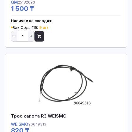
GM
25182693
1 500 ₸
Наличие на складах:
Бак Орда 119:
9 шт
Трос капота R3 WEISMO
WEISMO
96649313
820 ₸