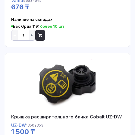
Valeo
96534545
676 ₸
Наличие на складах:
Бак Орда 119:
более 10 шт
Крышка расширительного бачка Cobalt UZ-DW
UZ-DW
13502353
1 500 ₸