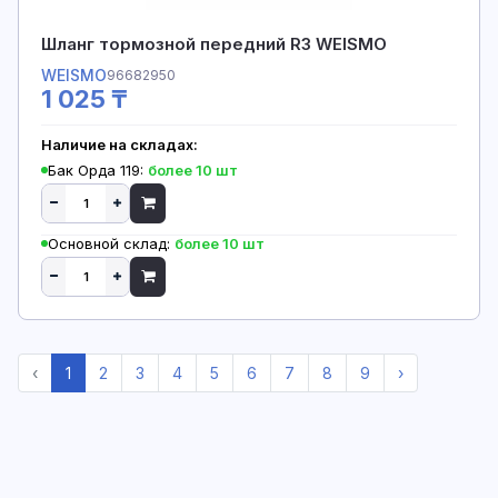
Шланг тормозной передний R3 WEISMO
WEISMO
96682950
1 025 ₸
Наличие на складах:
Бак Орда 119:
более 10 шт
Основной склад:
более 10 шт
‹
1
2
3
4
5
6
7
8
9
›