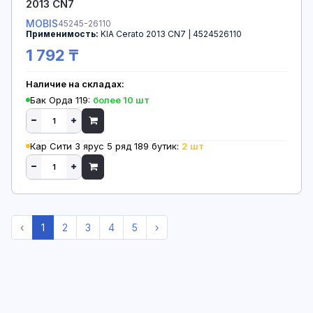
2013 CN7
MOBIS
45245-26110
Применимость:
KIA Cerato 2013 CN7 | 4524526110
1 792 ₸
Наличие на складах:
Бак Орда 119:
более 10 шт
Кар Сити 3 ярус 5 ряд 189 бутик:
2 шт
‹
1
2
3
4
5
›