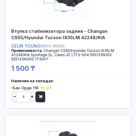
Втулка стабилизатора задняя - Changan
CS55/Hyundai Tucson IX35LM 42248/KIA
Sportage SL Ceed JD
GEUN YOUNG
55513-3N200
Применимость:
Changan CS55/Hyundai Tucson IX35LM
42248/KIA Sportage SL, Ceed JD | 173-004 555133N100
555133N300 173007
1 500 ₸
Наличие на складах:
Бак Орда 119:
10 шт