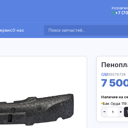
РОЗНИЧН
+7 (7
ервис
О нас
Пенопл
GM
95076726
7 50
Наличие на с
Бак Орда 119