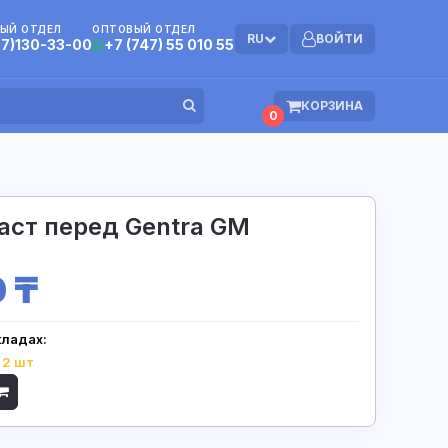
ЫЙ ОТДЕЛ
ОПТОВЫЙ ОТДЕЛ
RU
ВОЙТИ
07)130-33-00
+7 (747) 55 010 55
КОРЗИНА
0
аст перед Gentra GM
0 ₸
кладах:
:
2 шт